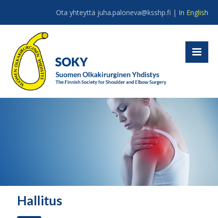
Ota yhteyttä juha.paloneva@ksshp.fi |
In English
Hallitus