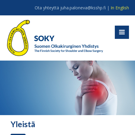
Ota yhteyttä juha.paloneva@ksshp.fi |
In English
Yleistä